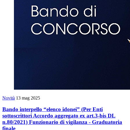
Novità
13 mag 2025
Bando interpello “elenco idonei” (Per Enti
sottoscrittori Accordo aggregato ex art.3-bis DL
n.80/2021) Funzionario di vigilanza - Graduatoria
finale