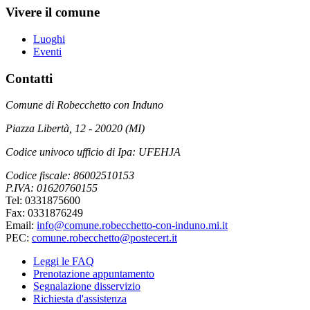
Vivere il comune
Luoghi
Eventi
Contatti
Comune di Robecchetto con Induno
Piazza Libertà, 12 - 20020 (MI)
Codice univoco ufficio di Ipa: UFEHJA
Codice fiscale: 86002510153
P.IVA: 01620760155
Tel: 0331875600
Fax: 0331876249
Email:
info@comune.robecchetto-con-induno.mi.it
PEC:
comune.robecchetto@postecert.it
Leggi le FAQ
Prenotazione appuntamento
Segnalazione disservizio
Richiesta d'assistenza