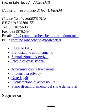
Piazza Libertà, 12 - 20020 (MI)
Codice univoco ufficio di Ipa: UFEHJA
Codice fiscale: 86002510153
P.IVA: 01620760155
Tel: 0331875600
Fax: 0331876249
Email:
info@comune.robecchetto-con-induno.mi.it
PEC:
comune.robecchetto@postecert.it
Leggi le FAQ
Prenotazione appuntamento
Segnalazione disservizio
Richiesta d'assistenza
Amministrazione trasparente
Informativa privacy
Note legali
Dichiarazione di accessibilità
Piano di miglioramento del sito e dei servizi
Seguici su