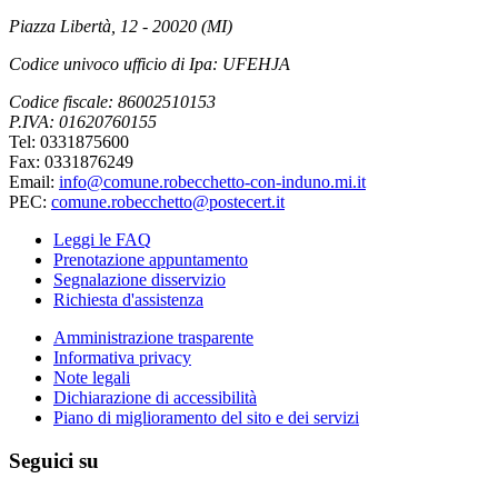
Piazza Libertà, 12 - 20020 (MI)
Codice univoco ufficio di Ipa: UFEHJA
Codice fiscale: 86002510153
P.IVA: 01620760155
Tel: 0331875600
Fax: 0331876249
Email:
info@comune.robecchetto-con-induno.mi.it
PEC:
comune.robecchetto@postecert.it
Leggi le FAQ
Prenotazione appuntamento
Segnalazione disservizio
Richiesta d'assistenza
Amministrazione trasparente
Informativa privacy
Note legali
Dichiarazione di accessibilità
Piano di miglioramento del sito e dei servizi
Seguici su