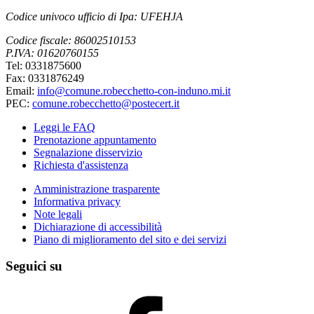
Codice univoco ufficio di Ipa: UFEHJA
Codice fiscale: 86002510153
P.IVA: 01620760155
Tel: 0331875600
Fax: 0331876249
Email:
info@comune.robecchetto-con-induno.mi.it
PEC:
comune.robecchetto@postecert.it
Leggi le FAQ
Prenotazione appuntamento
Segnalazione disservizio
Richiesta d'assistenza
Amministrazione trasparente
Informativa privacy
Note legali
Dichiarazione di accessibilità
Piano di miglioramento del sito e dei servizi
Seguici su