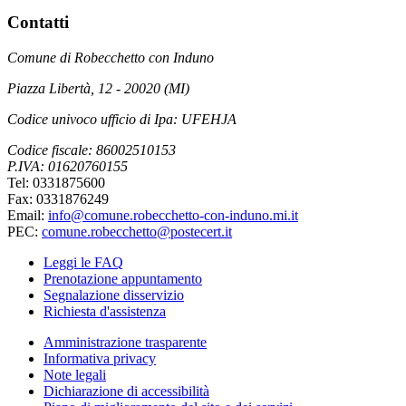
Contatti
Comune di Robecchetto con Induno
Piazza Libertà, 12 - 20020 (MI)
Codice univoco ufficio di Ipa: UFEHJA
Codice fiscale: 86002510153
P.IVA: 01620760155
Tel: 0331875600
Fax: 0331876249
Email:
info@comune.robecchetto-con-induno.mi.it
PEC:
comune.robecchetto@postecert.it
Leggi le FAQ
Prenotazione appuntamento
Segnalazione disservizio
Richiesta d'assistenza
Amministrazione trasparente
Informativa privacy
Note legali
Dichiarazione di accessibilità