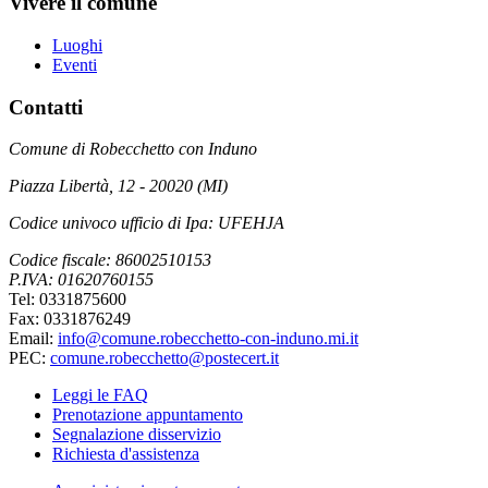
Vivere il comune
Luoghi
Eventi
Contatti
Comune di Robecchetto con Induno
Piazza Libertà, 12 - 20020 (MI)
Codice univoco ufficio di Ipa: UFEHJA
Codice fiscale: 86002510153
P.IVA: 01620760155
Tel: 0331875600
Fax: 0331876249
Email:
info@comune.robecchetto-con-induno.mi.it
PEC:
comune.robecchetto@postecert.it
Leggi le FAQ
Prenotazione appuntamento
Segnalazione disservizio
Richiesta d'assistenza