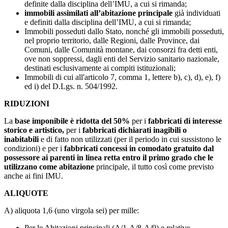
definite dalla disciplina dell’IMU, a cui si rimanda;
immobili assimilati all’abitazione principale
già individuati
e definiti dalla disciplina dell’IMU, a cui si rimanda;
Immobili posseduti dallo Stato, nonché gli immobili posseduti,
nel proprio territorio, dalle Regioni, dalle Province, dai
Comuni, dalle Comunità montane, dai consorzi fra detti enti,
ove non soppressi, dagli enti del Servizio sanitario nazionale,
destinati esclusivamente ai compiti istituzionali;
Immobili di cui all'articolo 7, comma 1, lettere b), c), d), e), f)
ed i) del D.Lgs. n. 504/1992.
RIDUZIONI
La
base imponibile è ridotta del 50%
per i
fabbricati di interesse
storico e artistico,
per i
fabbricati dichiarati inagibili o
inabitabili
e di fatto non utilizzati (per il periodo in cui sussistono le
condizioni) e per i
fabbricati concessi in comodato gratuito dal
possessore ai parenti in linea retta entro il primo grado che le
utilizzano come abitazione
principale, il tutto così come previsto
anche ai fini IMU.
ALIQUOTE
A) aliquota 1,6 (uno virgola sei) per mille:
Per le Abitazioni principali (A/1-A/8-A/9) e relative