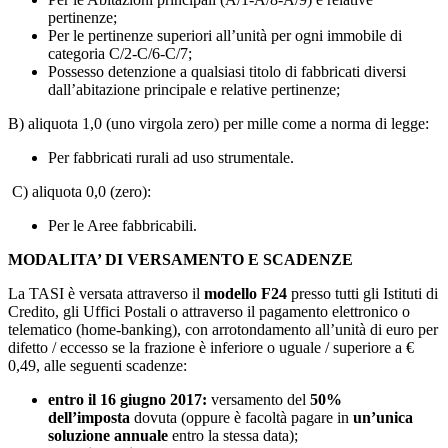
pertinenze;
Per le pertinenze superiori all’unità per ogni immobile di
categoria C/2-C/6-C/7;
Possesso detenzione a qualsiasi titolo di fabbricati diversi
dall’abitazione principale e relative pertinenze;
B) aliquota 1,0 (uno virgola zero) per mille come a norma di legge:
Per fabbricati rurali ad uso strumentale.
C) aliquota 0,0 (zero):
Per le Aree fabbricabili.
MODALITA’ DI VERSAMENTO E SCADENZE
La TASI è versata attraverso il
modello F24
presso tutti gli Istituti di
Credito, gli Uffici Postali o attraverso il pagamento elettronico o
telematico (home-banking), con arrotondamento all’unità di euro per
difetto / eccesso se la frazione è inferiore o uguale / superiore a €
0,49, alle seguenti scadenze:
entro il 16 giugno 2017:
versamento del
50%
dell’imposta
dovuta (oppure è facoltà pagare in
un’unica
soluzione annuale
entro la stessa data);