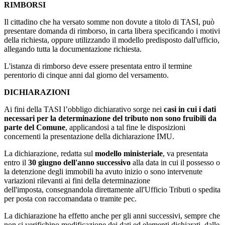
RIMBORSI
Il cittadino che ha versato somme non dovute a titolo di TASI, può
presentare domanda di rimborso, in carta libera specificando i motivi
della richiesta, oppure utilizzando il modello predisposto dall'ufficio,
allegando tutta la documentazione richiesta.
L'istanza di rimborso deve essere presentata entro il termine
perentorio di cinque anni dal giorno del versamento.
DICHIARAZIONI
Ai fini della TASI l’obbligo dichiarativo sorge nei
casi in cui i dati
necessari per la determinazione del tributo non sono fruibili da
parte del Comune
, applicandosi a tal fine le disposizioni
concernenti la presentazione della dichiarazione IMU.
La dichiarazione, redatta sul
modello ministeriale
, va presentata
entro il
30 giugno dell'anno successivo
alla data in cui il possesso o
la detenzione degli immobili ha avuto inizio o sono intervenute
variazioni rilevanti ai fini della determinazione
dell'imposta, consegnandola direttamente all'Ufficio Tributi o spedita
per posta con raccomandata o tramite pec.
La dichiarazione ha effetto anche per gli anni successivi, sempre che
non si verifichino modificazione dei dati ed elementi dichiarati, dalle