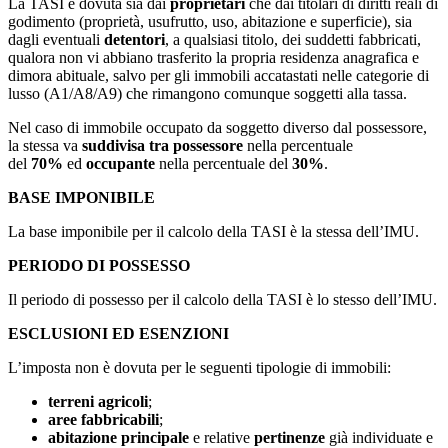
La TASI è dovuta sia dai
proprietari
che dai titolari di diritti reali di
godimento (proprietà, usufrutto, uso, abitazione e superficie), sia
dagli eventuali
detentori
, a qualsiasi titolo, dei suddetti fabbricati,
qualora non vi abbiano trasferito la propria residenza anagrafica e
dimora abituale, salvo per gli immobili accatastati nelle categorie di
lusso (A1/A8/A9) che rimangono comunque soggetti alla tassa.
Nel caso di immobile occupato da soggetto diverso dal possessore,
la stessa va
suddivisa tra possessore
nella percentuale
del
70%
ed
occupante
nella percentuale del
30%
.
BASE IMPONIBILE
La base imponibile per il calcolo della TASI è la stessa dell’IMU.
PERIODO DI POSSESSO
Il periodo di possesso per il calcolo della TASI è lo stesso dell’IMU.
ESCLUSIONI ED ESENZIONI
L’imposta non è dovuta per le seguenti tipologie di immobili:
terreni agricoli
;
aree fabbricabili
;
abitazione principale
e relative
pertinenze
già individuate e