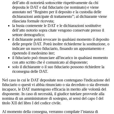
dell’atto di notorietà sottoscritte rispettivamente da chi
deposita le DAT e dal fiduciario (se nominato) e viene
annotato nel “Registro per il deposito e la custodia delle
dichiarazioni anticipate di trattamento”; al dichiarante viene
rilasciata formale ricevuta;
la busta contenente le DAT e le dichiarazioni sostitutive
dell’atto notorio sopra citate vengono conservate presso il
settore demografico;
il dichiarante potrà revocare in qualsiasi momento il deposito
delle proprie DAT. Potrà inoltre richiederne la sostituzione, o
indicare un nuovo fiduciario, fissando un appuntamento e
ripetendo il medesimo iter;
il fiduciario può rinunciare all'incarico in qualsiasi momento
con atto scritto che è comunicato al disponente;
solo il dichiarante o il suo fiduciario possono richiedere la
riconsegna delle DAT.
Nel caso in cui le DAT depositate non contengano l'indicazione del
fiduciario o questi vi abbia rinunciato o sia deceduto o sia divenuto
incapace, le DAT mantengono efficacia in merito alle volontà del
disponente. In caso di necessità, il giudice tutelare provvede alla
nomina di un amministratore di sostegno, ai sensi del capo I del
titolo XII del libro I del codice civile.
Al momento della consegna, verranno compilate l’istanza di