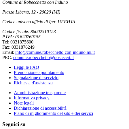
Comune di Robecchetto con Induno
Piazza Libertà, 12 - 20020 (MI)
Codice univoco ufficio di Ipa: UFEHJA
Codice fiscale: 86002510153
P.IVA: 01620760155
Tel: 0331875600
Fax: 0331876249
Email:
info@comune.robecchetto-con-induno.mi.it
PEC:
comune.robecchetto@postecert.it
Leggi le FAQ
Prenotazione appuntamento
Segnalazione disservizio
Richiesta d'assistenza
Amministrazione trasparente
Informativa privacy
Note legali
Dichiarazione di accessibilità
Piano di miglioramento del sito e dei servizi
Seguici su