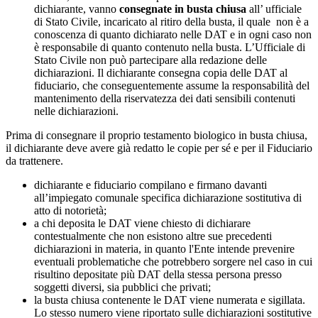
dichiarante, vanno
consegnate in busta chiusa
all’ ufficiale
di Stato Civile, incaricato al ritiro della busta, il quale non è a
conoscenza di quanto dichiarato nelle DAT e in ogni caso non
è responsabile di quanto contenuto nella busta. L’Ufficiale di
Stato Civile non può partecipare alla redazione delle
dichiarazioni. Il dichiarante consegna copia delle DAT al
fiduciario, che conseguentemente assume la responsabilità del
mantenimento della riservatezza dei dati sensibili contenuti
nelle dichiarazioni.
Prima di consegnare il proprio testamento biologico in busta chiusa,
il dichiarante deve avere già redatto le copie per sé e per il Fiduciario
da trattenere.
dichiarante e fiduciario compilano e firmano davanti
all’impiegato comunale specifica dichiarazione sostitutiva di
atto di notorietà;
a chi deposita le DAT viene chiesto di dichiarare
contestualmente che non esistono altre sue precedenti
dichiarazioni in materia, in quanto l'Ente intende prevenire
eventuali problematiche che potrebbero sorgere nel caso in cui
risultino depositate più DAT della stessa persona presso
soggetti diversi, sia pubblici che privati;
la busta chiusa contenente le DAT viene numerata e sigillata.
Lo stesso numero viene riportato sulle dichiarazioni sostitutive