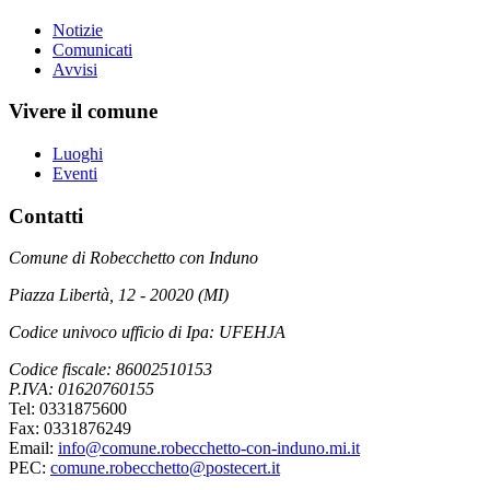
Notizie
Comunicati
Avvisi
Vivere il comune
Luoghi
Eventi
Contatti
Comune di Robecchetto con Induno
Piazza Libertà, 12 - 20020 (MI)
Codice univoco ufficio di Ipa: UFEHJA
Codice fiscale: 86002510153
P.IVA: 01620760155
Tel: 0331875600
Fax: 0331876249
Email:
info@comune.robecchetto-con-induno.mi.it
PEC:
comune.robecchetto@postecert.it