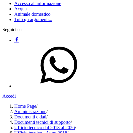
Accesso all'informazione
Acqua
Animale domestico
Tutti gli argomenti...
Seguici su
Accedi
Home Page
/
Amministrazione
/
Documenti e dati
/
Documenti tecnici di supporto
/
Ufficio tecnico dal 2018 al 2026
/
Ufficio tecnico - Anno 2018
/